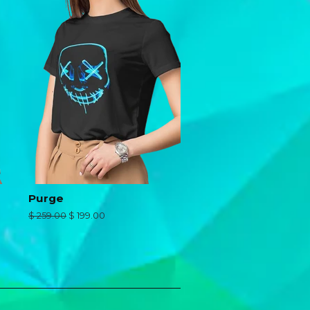
Purge
Precio
$ 259.00
Precio
$ 199.00
habitual
de
oferta