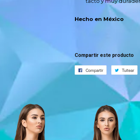
tacto y muy durade
Hecho en México
Compartir este producto
Compartir
Compartir
Tuitear
T
en
e
Facebook
T