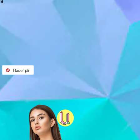
ra
uitear
Hacer pin
Pinear
n
en
witter
Pinterest