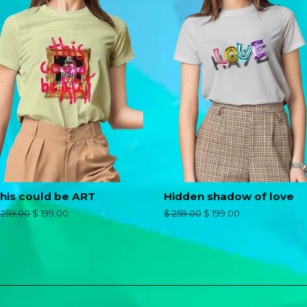
his could be ART
Hidden shadow of love
recio
 259.00
Precio
$ 199.00
Precio
$ 259.00
Precio
$ 199.00
abitual
de
habitual
de
oferta
oferta