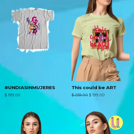
#UNDIASINMUJERES
This could be ART
Precio
$ 199.00
Precio
$ 259.00
Precio
$ 199.00
habitual
habitual
de
oferta