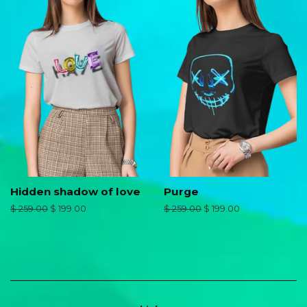
Hidden shadow of love
Purge
Precio
$ 259.00
Precio
$ 199.00
Precio
$ 259.00
Precio
$ 199.00
habitual
de
habitual
de
oferta
oferta