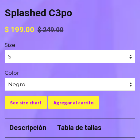
Splashed C3po
Precio
Precio
$ 199.00
$ 249.00
habitual
de
Size
oferta
Color
See size chart
Agregar al carrito
Descripción
Tabla de tallas