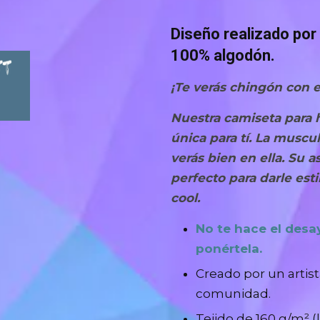
Diseño realizado por
100% algodón.
¡Te verás chingón con el
Nuestra camiseta para 
única para tí. La muscu
verás bien en ella.
Su a
perfecto
para darle est
cool.
No te hace el desa
ponértela.
Creado por un artis
comunidad.
Tejido de 160 g/m² (l