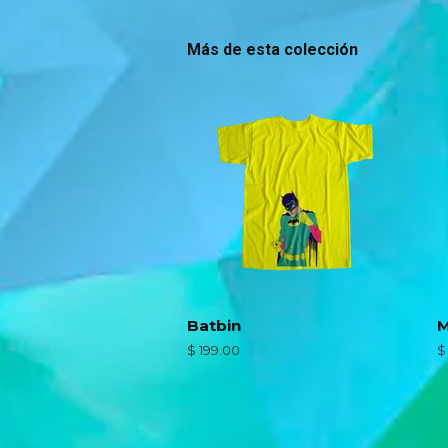
Más de esta colección
Batbin
M
Precio
$ 199.00
P
$
habitual
h