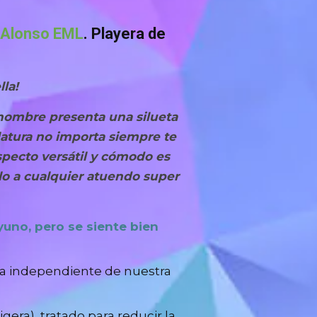
Alonso EML
.
Playera de
la!
hombre presenta una silueta
latura no importa siempre te
specto versátil y cómodo es
ilo a cualquier atuendo super
yuno, pero se siente bien
ta independiente de nuestra
igera), tratado para reducir la