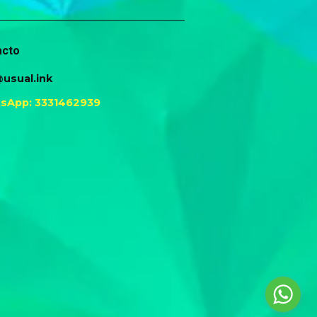
acto
usual.ink
sApp: 3331462939
Chatea con nosotros