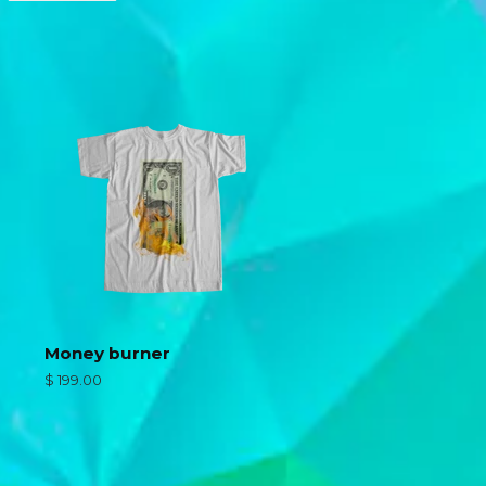
n
en
witter
Pinterest
Money burner
Precio
$ 199.00
habitual