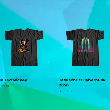
en
e
Facebook
T
elted Mickey
Jesuschrist Cyberpunk
2050
recio
 199.00
abitual
Precio
$ 199.00
habitual