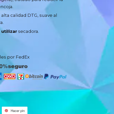
ncoja.
 alta calidad DTG, suave al
a.
o
utilizar
secadora.
iles por FedEx
uitear
Hacer pin
Pinear