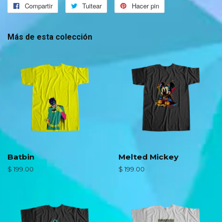
Compartir
Compartir
Tuitear
Tuitear
Hacer pin
Pinear
en
en
en
Facebook
Twitter
Pinterest
Más de esta colección
Batbin
Melted Mickey
Precio
$ 199.00
Precio
$ 199.00
habitual
habitual