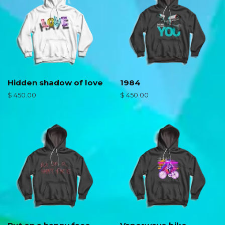
Hidden shadow of love
1984
Precio
$ 450.00
Precio
$ 450.00
habitual
habitual