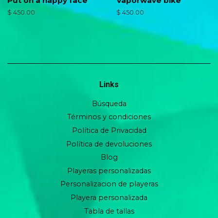
Put on a happy face
Vaporwave bike
Precio
$ 450.00
Precio
$ 450.00
habitual
habitual
Links
Búsqueda
Términos y condiciones
Política de Privacidad
Política de devoluciones
Blog
Playeras personalizadas
Personalizacion de playeras
Playera personalizada
Tabla de tallas