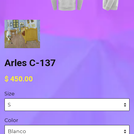
Arles C-137
Precio
Precio
$ 450.00
habitual
de
Size
oferta
Color